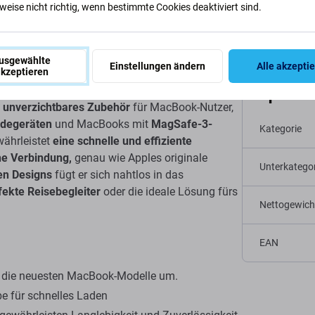
eise nicht richtig, wenn bestimmte Cookies deaktiviert sind.
usgewählte
Einstellungen ändern
Alle akzepti
kzeptieren
r
Spezifi
n
unverzichtbares Zubehör
für MacBook-Nutzer,
degeräten
und MacBooks mit
MagSafe-3-
Kategorie
währleistet
eine schnelle und effiziente
he Verbindung,
genau wie Apples originale
Unterkategor
en Designs
fügt er sich nahtlos in das
fekte Reisebegleiter
oder die ideale Lösung fürs
Nettogewich
EAN
 die neuesten MacBook-Modelle um.
e für schnelles Laden