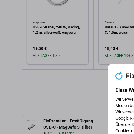
empower
Baseus
USB-C-Kabel, 240 W, Racing,
Baseus - Kabel M
1,2 m, silberweiß, empower
C, 1.5m, weiss
19,50 €
18,43 €
AUF LAGER 1 Stk
AUF LAGER 10+ S
In den Warenkorb
In den W
Diese W
Wir verwe
Medien be
Wir verwe
Google-Ri
FixPremium - Ermäßigung
Über die 
Be
USB-C - MagSafe 3, silber
Cookies u
18,52 €
Auf Lager