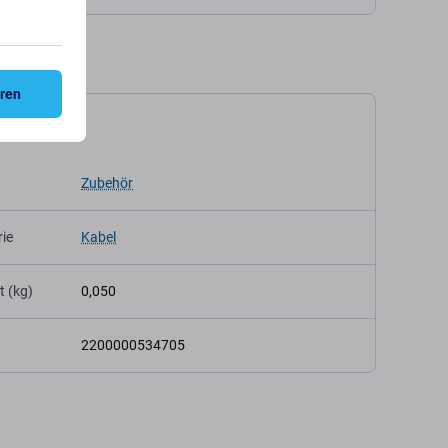
eren
kation
Zubehör
ie
Kabel
t (kg)
0,050
2200000534705