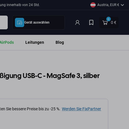
ung innerhalb von 24 Std.
Austria, EUR €
0
0 €
Gerät auswählen
AirPods
Leitungen
Blog
ßigung USB-C - MagSafe 3, silber
en Sie bessere Preise bis zu -25 %.
Werden Sie FixPartner