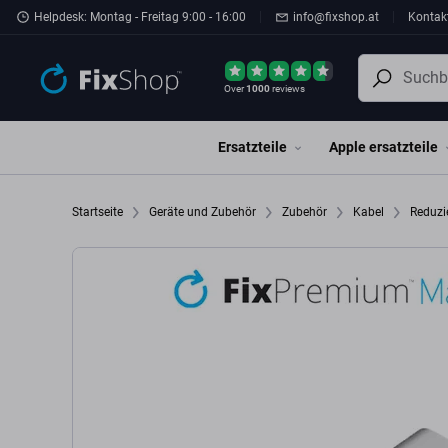
Zum Hauptinhalt springen
Helpdesk: Montag - Freitag 9:00 - 16:00
info@fixshop.at
Kontak
Over
1000
reviews
Ersatzteile
Apple ersatzteile
Startseite
Geräte und Zubehör
Zubehör
Kabel
Reduzi