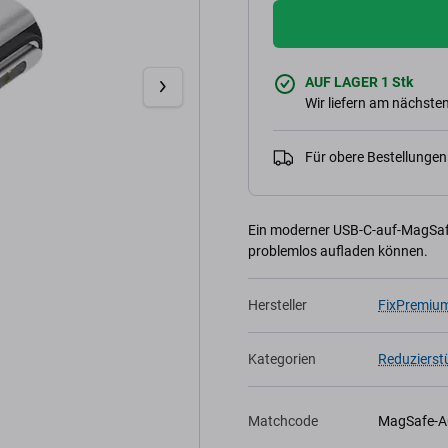
AUF LAGER 1 Stk
Wir liefern am nächsten
Für obere Bestellunge
Ein moderner USB-C-auf-MagSafe
problemlos aufladen können.
Hersteller
FixPremiu
Kategorien
Reduzierst
Matchcode
MagSafe-A