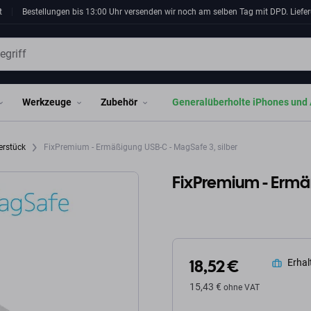
t
Bestellungen bis 13:00 Uhr versenden wir noch am selben Tag mit DPD. Liefer
Werkzeuge
Zubehör
Generalüberholte iPhones und 
erstück
FixPremium - Ermäßigung USB-C - MagSafe 3, silber
FixPremium - Ermä
18,52 €
Erhalt
15,43 €
ohne VAT