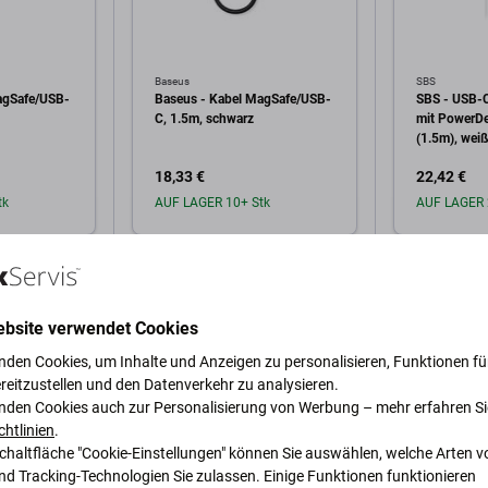
Baseus
SBS
agSafe/USB-
Baseus - Kabel MagSafe/USB-
SBS - USB-C
C, 1.5m, schwarz
mit PowerDe
(1.5m), wei
18,33 €
22,42 €
tk
AUF LAGER 10+ Stk
AUF LAGER 
arenkorb
In den Warenkorb
In 
ebsite verwendet Cookies
nden Cookies, um Inhalte und Anzeigen zu personalisieren, Funktionen für
reitzustellen und den Datenverkehr zu analysieren.
nden Cookies auch zur Personalisierung von Werbung – mehr erfahren Si
chtlinien
.
Schaltfläche "Cookie-Einstellungen" können Sie auswählen, welche Arten v
schreibung und Spezifikation
Versand und Rückgabe
Bewertu
nd Tracking-Technologien Sie zulassen. Einige Funktionen funktionieren