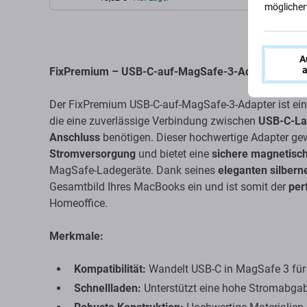
möglicherw
A
a
FixPremium – USB-C-auf-MagSafe-3-Adapter, Silbe
Der FixPremium USB-C-auf-MagSafe-3-Adapter ist ei
die eine zuverlässige Verbindung zwischen
USB-C-La
Anschluss
benötigen. Dieser hochwertige Adapter ge
Stromversorgung
und bietet eine
sichere magnetisc
MagSafe-Ladegeräte. Dank seines
eleganten silbern
Gesamtbild Ihres MacBooks ein und ist somit der
per
Homeoffice.
Merkmale:
Kompatibilität:
Wandelt USB-C in MagSafe 3 für
Schnellladen:
Unterstützt eine hohe Stromabgab