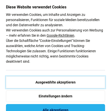
Diese Website verwendet Cookies
Grüne Ideen
Wir verwenden Cookies, um Inhalte und Anzeigen zu
personalisieren, Funktionen für soziale Medien bereitzustellen
Wir optimieren ständig unseren CO2-Fußabdruck, um
und den Datenverkehr zu analysieren.
unseren Planeten zu schützen. Erfahren Sie mehr darüber,
Wir verwenden Cookies auch zur Personalisierung von Werbung
wie wir unsere Prozesse anpassen, um unseren
– mehr erfahren Sie in den
Google-Richtlinien
.
Fußabdruck zu verringern.
Über die Schaltfläche "Cookie-Einstellungen" können Sie
auswählen, welche Arten von Cookies und Tracking-
Weiterlesen
Technologien Sie zulassen. Einige Funktionen funktionieren
möglicherweise nicht richtig, wenn bestimmte Cookies
deaktiviert sind.
Newsletter-Fix
Abonnieren Sie den regelmäßigen Newsletter über Rabatte und
Ausgewählte akzeptieren
Neuigkeiten.
Einstellungen ändern
Abonnieren
Alle akzeptieren