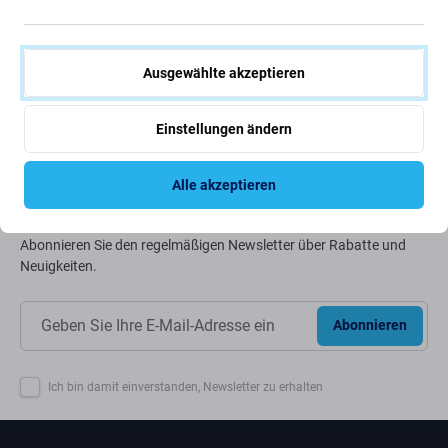
Wir optimieren ständig unseren CO2-Fußabdruck, um
unseren Planeten zu schützen. Erfahren Sie mehr darüber,
wie wir unsere Prozesse anpassen, um unseren
Ausgewählte akzeptieren
Fußabdruck zu verringern.
Weiterlesen
Einstellungen ändern
Alle akzeptieren
Newsletter-Fix
Abonnieren Sie den regelmäßigen Newsletter über Rabatte und
Neuigkeiten.
Abonnieren
Ich bin damit einverstanden, Newsletter zu erhalten