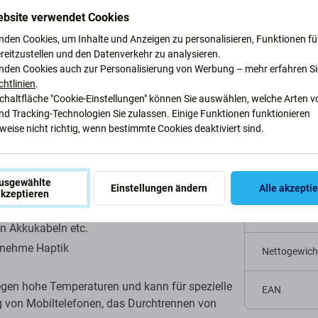
ebsite verwendet Cookies
schreibung und Spezifikation
Versand und Rückgabe
Bewertu
nden Cookies, um Inhalte und Anzeigen zu personalisieren, Funktionen für
reitzustellen und den Datenverkehr zu analysieren.
nden Cookies auch zur Personalisierung von Werbung – mehr erfahren Si
chtlinien
.
Schaltfläche "Cookie-Einstellungen" können Sie auswählen, welche Arten v
ierte Keramik-U-
nd Tracking-Technologien Sie zulassen. Einige Funktionen funktionieren
eise nicht richtig, wenn bestimmte Cookies deaktiviert sind.
Spezifi
Werkzeugty
usgewählte
Einstellungen ändern
Alle akzepti
kzeptieren
linge / hohe Härte (HRA90)
Kategorie
n Akkukabeln etc.
genehme Haptik
Nettogewich
 gegen hohe Temperaturen und kann für spezielle
EAN
g von Mobiltelefonen, das Durchtrennen von