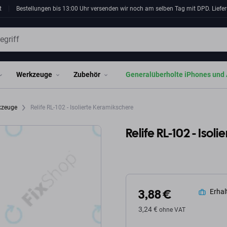
t
Bestellungen bis 13:00 Uhr versenden wir noch am selben Tag mit DPD. Liefer
Werkzeuge
Zubehör
Generalüberholte iPhones und 
rkzeuge
Relife RL-102 - Isolierte Keramikschere
Relife RL-102 - Iso
3,88 €
Erhalt
3,24 €
ohne VAT