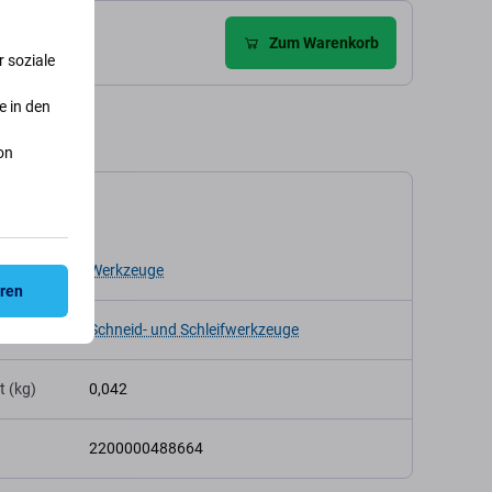
ngen (3)
Zum Warenkorb
 soziale
e in den
on
kation
p
Werkzeuge
eren
Schneid- und Schleifwerkzeuge
t (kg)
0,042
2200000488664