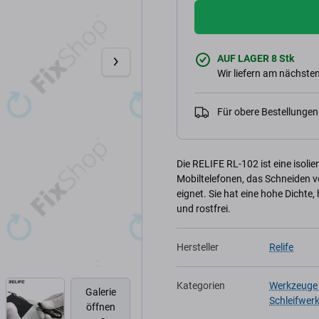
AUF LAGER 8 Stk
Wir liefern am nächsten
Für obere Bestellunge
Die RELIFE RL-102 ist eine isolie
Mobiltelefonen, das Schneiden 
eignet. Sie hat eine hohe Dichte,
und rostfrei.
Hersteller
Relife
Kategorien
Werkzeuge 
Galerie
Schleifwer
öffnen