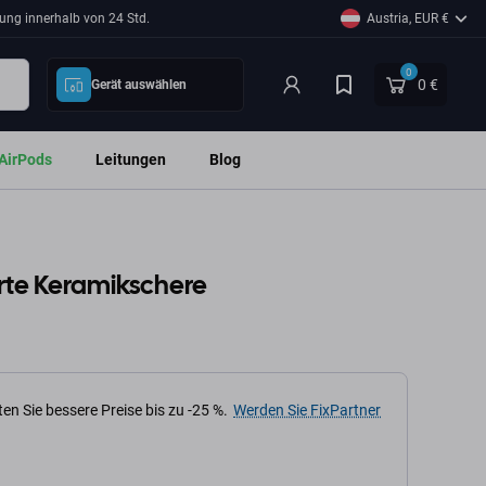
ung innerhalb von 24 Std.
Austria, EUR €
0
0 €
Gerät auswählen
AirPods
Leitungen
Blog
lierte Keramikschere
en Sie bessere Preise bis zu -25 %.
Werden Sie FixPartner