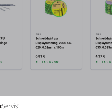
2UUL
2UUL
 CPU
Schneiddraht zur
Schneiddrah
linge
Displaytrennung, 2UUL GS-
Displaytren
020, 0.02mm x 100m
035, 0.035
6,81 €
4,37 €
tk
AUF LAGER 2 Stk
AUF LAGER 
arenkorb
In den Warenkorb
In 