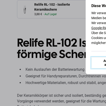
Relife RL-102 - Isolierte
Diese W
Be
Keramikschere
Wir verwe
3,88 €
Auf Lager
Medien be
Wir verwe
Google-Ri
Über die 
Relife RL-102 Isol
Cookies u
möglicherw
förmige Schere
A
a
Kein Auslaufen der Batteriewartung / scharfe K
Geeignet für Handyreparaturen, Durchtrennen vo
Hochwertige Materialien, robust und stabil, an
Der Keramikkörper ist sicher und isoliert, beständig
Vorgänge verwendet werden, geeignet für die Wartun