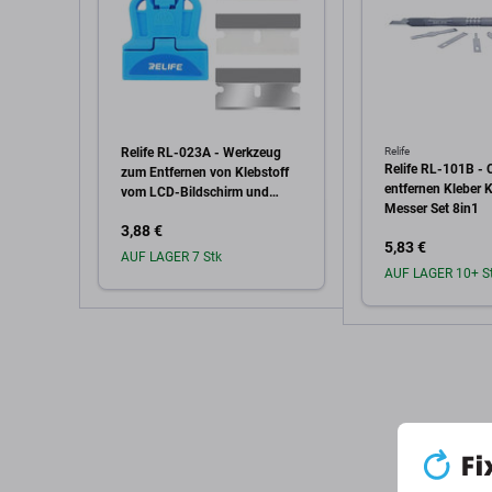
Relife RL-023A - Werkzeug
Relife
Relife RL-101B -
zum Entfernen von Klebstoff
entfernen Kleber K
vom LCD-Bildschirm und
Messer Set 8in1
Rahmen
3,88 €
5,83 €
AUF LAGER 7 Stk
AUF LAGER 10+ S
In den Warenkorb
In den W