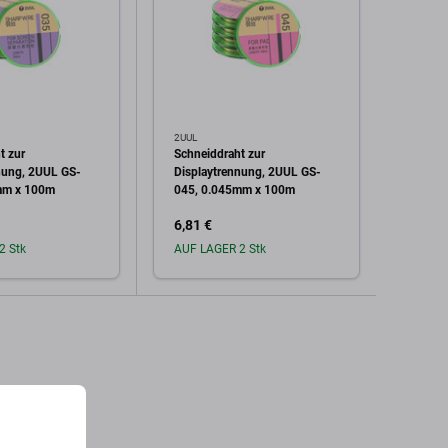
2UUL
2UUL
t zur
Schneiddraht zur
Schne
nung, 2UUL GS-
Displaytrennung, 2UUL GS-
Displ
mm x 100m
045, 0.045mm x 100m
028, 
6,81 €
6,81 
2 Stk
AUF LAGER 2 Stk
Auf L
den Warenkorb
In den Warenkorb