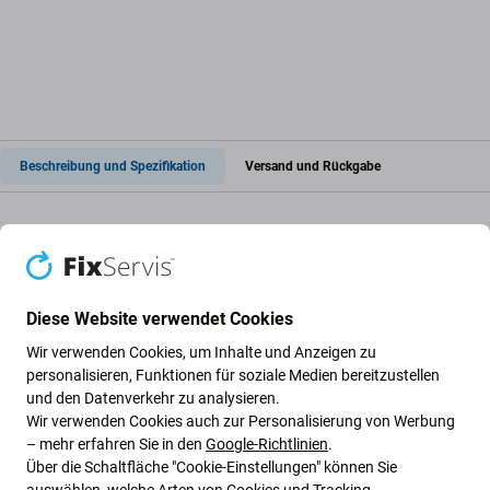
Beschreibung und Spezifikation
Versand und Rückgabe
Baku BA-3038 - Universal-
Handwerkzeuge 39in1
Diese Website verwendet Cookies
Wir verwenden Cookies, um Inhalte und Anzeigen zu
ist ein Produkt, das Ihnen bei verschiedenen
Reparaturen
personalisieren, Funktionen für soziale Medien bereitzustellen
helfen kann. Es ist ein
Schraubendrehersatz
mit 39
und den Datenverkehr zu analysieren.
verschiedenen Werkzeugen, wie
Schraubendreherbits
,
Wir verwenden Cookies auch zur Personalisierung von Werbung
Öffnungswerkzeugen
,
Verlängerungsstangen
und
– mehr erfahren Sie in den
Google-Richtlinien
.
einem
universellen gebogenen Griff
. Die
Über die Schaltfläche "Cookie-Einstellungen" können Sie
Schraubendreherbits bestehen aus den Materialien
CR-