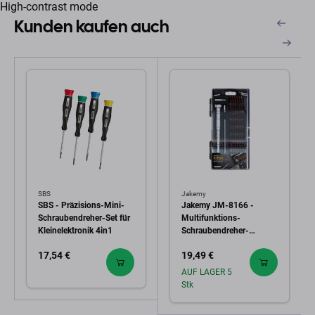
High-contrast mode
Kunden kaufen auch
SBS
Jakemy
SBS - Präzisions-Mini-
Jakemy JM-8166 -
Schraubendreher-Set für
Multifunktions-
Kleinelektronik 4in1
Schraubendreher-
Werkzeugsatz 61in1
17,54 €
19,49 €
AUF LAGER 5
Stk