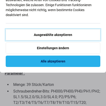
auswählen, welche Arten von Cookies und Tracking-
V6150
und
S2
, die eine hohe Härte und gute Haltbarkeit
Technologien Sie zulassen. Einige Funktionen funktionieren
möglicherweise nicht richtig, wenn bestimmte Cookies
aufweisen. Die Öffnungswerkzeuge sind aus
Kunststoff
,
deaktiviert sind.
sodass Sie verschiedene Geräte öffnen können, ohne sie
zu beschädigen. Die Verlängerungsstangen bestehen aus
magnetischem Edelstahl
, sodass Sie auch enge oder
unzugängliche Stellen erreichen können. Der universelle
Ausgewählte akzeptieren
gebogene Griff besteht aus
PP-TPR
, ist weich und
angenehm in der Hand und hat ein flexibles Design. Das
Einstellungen ändern
Produkt wird mit einer
Aufbewahrungsbox aus ABS-
Kunststoff
geliefert, in der Sie die Werkzeuge einfach
Alle akzeptieren
aufbewahren und transportieren können.
Parameter
:
Menge: 39 Stück/Karton
Schraubendreher-Bits: PH000/PH00/PH0/PH1/PH2;
SL1.5/SL2.0/SL3.0/SL4.0; P2/P5/P6;
T2/T3/T4/T5/T6/T7/T8/T9/T10/T15/T20;