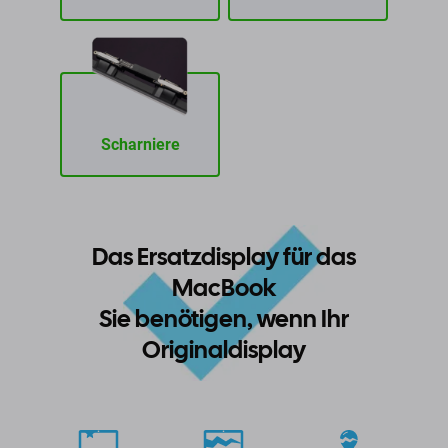
Scharniere
Das Ersatzdisplay für das
MacBook
Sie benötigen, wenn Ihr
Originaldisplay