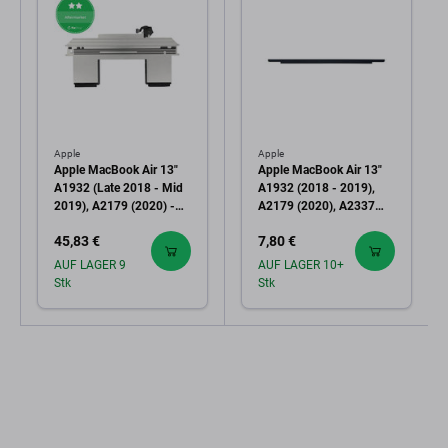
Apple
Apple
Apple MacBook Air 13"
Apple MacBook Air 13"
A1932 (Late 2018 - Mid
A1932 (2018 - 2019),
2019), A2179 (2020) -
A2179 (2020), A2337
Akku Batterie A1965
(2020) - Frontleiste mit
45,83 €
7,80 €
4379mAh
Logo (Space Gray)
AUF LAGER 9
AUF LAGER 10+
Stk
Stk