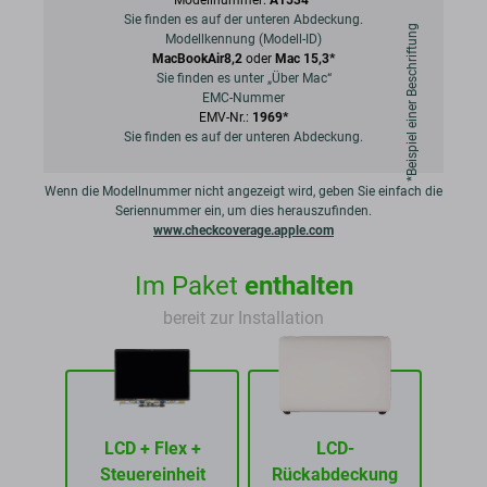
Modellnummer:
A1534*
Sie finden es auf der unteren Abdeckung.
*Beispiel einer Beschriftung
Modellkennung (Modell-ID)
MacBookAir8,2
oder
Mac 15,3*
Sie finden es unter „Über Mac“
EMC-Nummer
EMV-Nr.:
1969*
Sie finden es auf der unteren Abdeckung.
Wenn die Modellnummer nicht angezeigt wird, geben Sie einfach die
Seriennummer ein, um dies herauszufinden.
www.checkcoverage.apple.com
Im Paket
enthalten
bereit zur Installation
LCD + Flex +
LCD-
Steuereinheit
Rückabdeckung