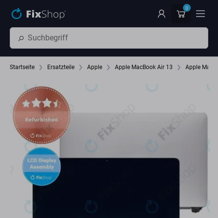
Zum Hauptinhalt springen
0
Startseite
Ersatzteile
Apple
Apple MacBook Air 13
Apple MacBo