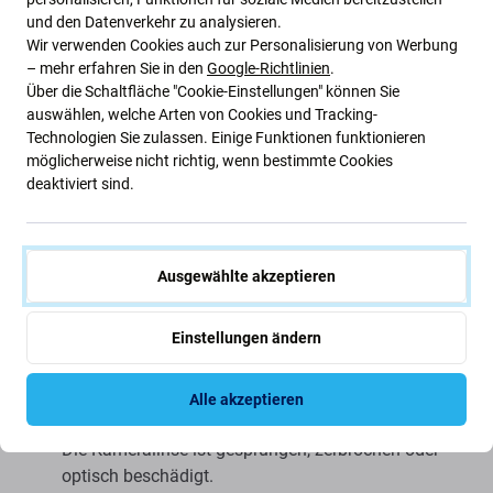
Originalaussehen des kompatiblen Geräts nachzubilden.
und den Datenverkehr zu analysieren.
Wir verwenden Cookies auch zur Personalisierung von Werbung
Im Set enthalten
– mehr erfahren Sie in den
Google-Richtlinien
.
Über die Schaltfläche "Cookie-Einstellungen" können Sie
auswählen, welche Arten von Cookies und Tracking-
Rückgehäuse mit integrierter Metallblende /
Technologien Sie zulassen. Einige Funktionen funktionieren
Metallplatte
möglicherweise nicht richtig, wenn bestimmte Cookies
Rückkameraobjektiv
deaktiviert sind.
Magnetring kompatibel mit MagSafe
Wann muss dieses Teil ausgetauscht werden?
Ausgewählte akzeptieren
Das originale hintere Gehäuse oder die Rückscheibe
Einstellungen ändern
ist zerkratzt oder rissig.
Das hintere Gehäuse ist nach einem Sturz verbogen,
Alle akzeptieren
abgelöst oder beschädigt.
Die Kameralinse ist gesprungen, zerbrochen oder
optisch beschädigt.