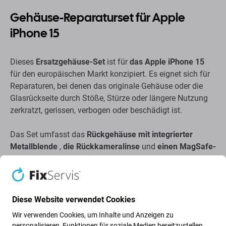
Gehäuse-Reparaturset für Apple
iPhone 15
Dieses
Ersatzgehäuse-Set
ist für
das Apple iPhone 15
für den europäischen Markt konzipiert. Es eignet sich für
Reparaturen, bei denen das originale Gehäuse oder die
Glasrückseite durch Stöße, Stürze oder längere Nutzung
zerkratzt, gerissen, verbogen oder beschädigt ist.
Das Set umfasst das
Rückgehäuse mit integrierter
Metallblende
,
die Rückkameralinse
und
einen MagSafe-
kompatiblen Magnetring
. Es trägt dazu bei, die äußere
Struktur des Geräts, den Kamerabereich und die
magnetische Ausrichtung für MagSafe-kompatibles
Zubehör wiederherzustellen.
Diese Website verwendet Cookies
Wir verwenden Cookies, um Inhalte und Anzeigen zu
Diese
grüne
Ausführung eignet sich, um das
personalisieren, Funktionen für soziale Medien bereitzustellen