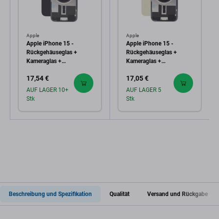
Apple
Apple
Apple iPhone 15 -
Apple iPhone 15 -
Rückgehäuseglas +
Rückgehäuseglas +
Kameraglas +
Kameraglas +
Metallplatte + Magsafe-
Metallplatte + Magsafe-
17,54 €
17,05 €
Magnet (Black)
Magnet (Yellow)
AUF LAGER 10+
AUF LAGER 5
Stk
Stk
Beschreibung und Spezifikation
Qualität
Versand und Rückgabe