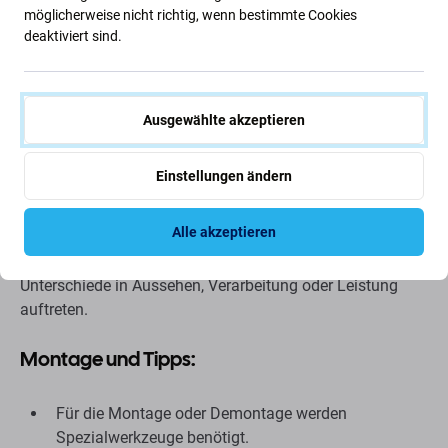
bietet ein geeignetes Gehäuse für die internen
möglicherweise nicht richtig, wenn bestimmte Cookies
Komponenten. Diese Version in Aurora-Blau passt optisch
deaktiviert sind.
perfekt zum Originaldesign des kompatiblen Geräts.
Ersatzteilqualität
Ausgewählte akzeptieren
Ersatzteil
aus dem Zubehörhandel:
Dieses Ersatzteil wird
Einstellungen ändern
von einem Drittanbieter als Alternative zum Originalteil
hergestellt. Es ist so konzipiert, dass es für das
Alle akzeptieren
kompatible Gerät optimal passt und funktioniert. Im
Vergleich zum Originalteil können geringfügige
Unterschiede in Aussehen, Verarbeitung oder Leistung
auftreten.
Montage und Tipps:
Für die Montage oder Demontage werden
Spezialwerkzeuge benötigt.