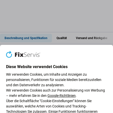
Beschreibung und Spezifikation
Qualität
Versand und Rückgabe
Akkudeckel für Huawei P30
Diese Website verwendet Cookies
Diese
Akkuabdeckung
ist ein Ersatzteil für
das Huawei
Wir verwenden Cookies, um Inhalte und Anzeigen zu
P30
. Sie eignet sich, wenn die originale Rückseite durch
personalisieren, Funktionen für soziale Medien bereitzustellen
und den Datenverkehr zu analysieren.
Stöße, Stürze oder längere Nutzung Risse, Kratzer, Brüche
Wir verwenden Cookies auch zur Personalisierung von Werbung
oder andere Beschädigungen aufweist.
– mehr erfahren Sie in den
Google-Richtlinien
.
Über die Schaltfläche "Cookie-Einstellungen" können Sie
Die
Ersatzrückseite
trägt dazu bei, das äußere
auswählen, welche Arten von Cookies und Tracking-
Erscheinungsbild des Geräts wiederherzustellen und
Technologien Sie zulassen. Einige Funktionen funktionieren