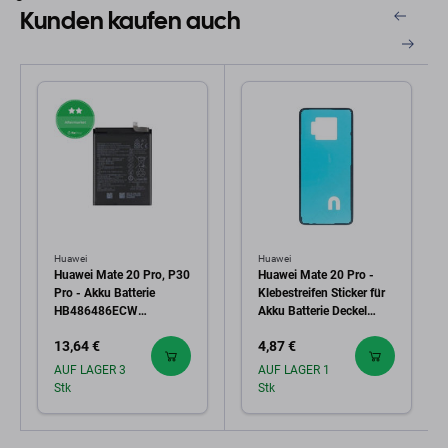
Kunden kaufen auch
Huawei
Huawei
Huawei Mate 20 Pro, P30
Huawei Mate 20 Pro -
Pro - Akku Batterie
Klebestreifen Sticker für
HB486486ECW
Akku Batterie Deckel
4200mAh
(Adhesive) - 51638939
13,64 €
4,87 €
Genuine Service Pack
AUF LAGER 3
AUF LAGER 1
Stk
Stk