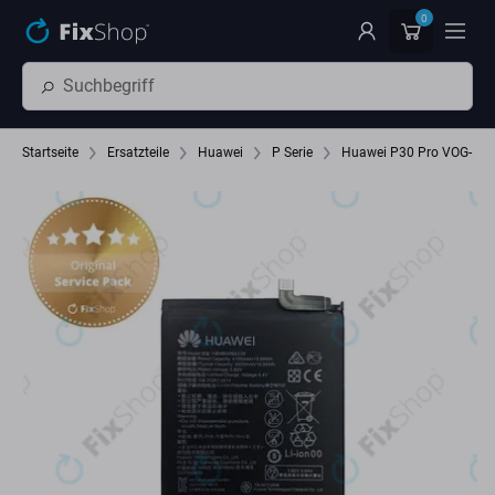
Zum Hauptinhalt springen
0
Startseite
Ersatzteile
Huawei
P Serie
Huawei P30 Pro VOG-L29