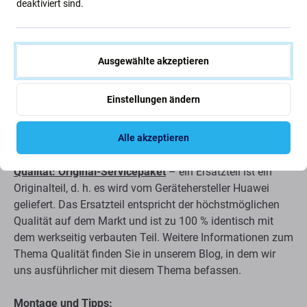
deaktiviert sind.
die Batterie ist aufgeblasen
das Gerät entlädt sich schnell
Ausgewählte akzeptieren
das Gerät überhitzt
das Gerät kann nicht zu 100 % geladen werden
Einstellungen ändern
das Gerät zeigt den Batteriestatus nicht korrekt an
Alle akzeptieren
Qualität der Ersatzteile
Qualität: Original-Servicepaket
– ein Ersatzteil ist ein
Originalteil, d. h. es wird vom Gerätehersteller Huawei
geliefert. Das Ersatzteil entspricht der höchstmöglichen
Qualität auf dem Markt und ist zu 100 % identisch mit
dem werkseitig verbauten Teil. Weitere Informationen zum
Thema Qualität finden Sie in unserem Blog, in dem wir
uns ausführlicher mit diesem Thema befassen.
Montage und Tipps: