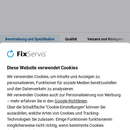
Beschreibung und Spezifikation
Qualität
Versand und Rückgabe
Diese Website verwendet Cookies
Akku für Huawei Mate 20 Pro LYA-L09
Wir verwenden Cookies, um Inhalte und Anzeigen zu
LYA-L29
personalisieren, Funktionen für soziale Medien bereitzustellen
und den Datenverkehr zu analysieren.
Wir verwenden Cookies auch zur Personalisierung von Werbung
Wenn der Akku von Huawei Mate 20 Pro LYA-L09 LYA-L29
– mehr erfahren Sie in den
Google-Richtlinien
.
aufgebläht ist oder an Kapazität verloren hat, muss er
Über die Schaltfläche "Cookie-Einstellungen" können Sie
ersetzt werden.
auswählen, welche Arten von Cookies und Tracking-
Technologien Sie zulassen. Einige Funktionen funktionieren
möglicherweise nicht richtig, wenn bestimmte Cookies
Wann muss die Batterie ausgetauscht werden?