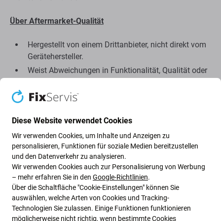
Über Aftermarket-Qualität
Hergestellt von einem Drittanbieter, nicht direkt vom
Gerätehersteller.
Weist Abweichungen in Funktionalität, Qualität oder
Aussehen auf.
Nachfolgend sind die Vor- und Nachteile im Vergleich
Diese Website verwendet Cookies
zum Original-Herstellerdisplay aufgeführt.
Vorteile:
Wir verwenden Cookies, um Inhalte und Anzeigen zu
personalisieren, Funktionen für soziale Medien bereitzustellen
Niedriger Preis
und den Datenverkehr zu analysieren.
Wir verwenden Cookies auch zur Personalisierung von Werbung
Mit LCD-Technologie
– mehr erfahren Sie in den
Google-Richtlinien
.
Über die Schaltfläche "Cookie-Einstellungen" können Sie
Nachteile:
auswählen, welche Arten von Cookies und Tracking-
Technologien Sie zulassen. Einige Funktionen funktionieren
möglicherweise nicht richtig, wenn bestimmte Cookies
Kleinere Anzeigefläche