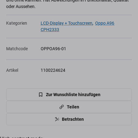
und ohne Rahmen. Hat Abweichungen in Funktionalität, Qualität
oder Aussehen.
Kategorien
LCD-Display + Touchscreen
,
Oppo A96
CPH2333
Matchcode
OPPOA96-01
Artikel
1100224624
Zur Wunschliste hinzufügen
Teilen
Betrachten