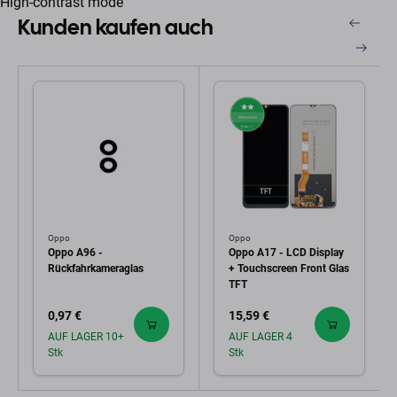
High-contrast mode
Kunden kaufen auch
Oppo
Oppo
Oppo A96 -
Oppo A17 - LCD Display
Rückfahrkameraglas
+ Touchscreen Front Glas
TFT
0,97 €
15,59 €
AUF LAGER 10+
AUF LAGER 4
Stk
Stk