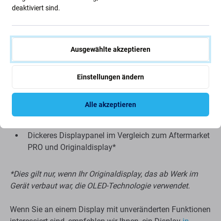
deaktiviert sind.
Etwas höhere Unterkante
Echtes Schwarz kann nicht angezeigt werden
Reduzierte Helligkeit
Ausgewählte akzeptieren
Niedrigere Auflösung
Geringere Zuverlässigkeit
Einstellungen ändern
Breiterer Rahmen um das Display
Unterstützt kein „Always on Display“*
Alle akzeptieren
Höherer Batterieverbrauch im Vergleich zum
Aftermarket PRO und Originaldisplay*
Dickeres Displaypanel im Vergleich zum Aftermarket
PRO und Originaldisplay*
*Dies gilt nur, wenn Ihr Originaldisplay, das ab Werk im
Gerät verbaut war, die OLED-Technologie verwendet.
Wenn Sie an einem Display mit unveränderten Funktionen