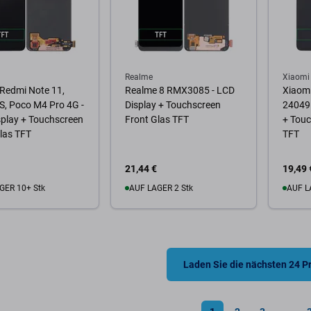
Realme
Xiaomi
Redmi Note 11,
Realme 8 RMX3085 - LCD
Xiaom
S, Poco M4 Pro 4G -
Display + Touchscreen
24049
play + Touchscreen
Front Glas TFT
+ Touc
las TFT
TFT
21,44 €
19,49 
GER 10+ Stk
AUF LAGER 2 Stk
AUF L
Warenkorb
Zum Warenkorb
Zum
Laden Sie die nächsten 24 P