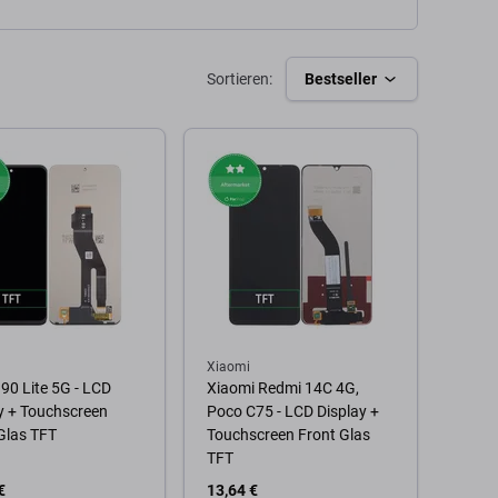
Sortieren:
Bestseller
Xiaomi
90 Lite 5G - LCD
Xiaomi Redmi 14C 4G,
y + Touchscreen
Poco C75 - LCD Display +
Glas TFT
Touchscreen Front Glas
TFT
€
13,64 €