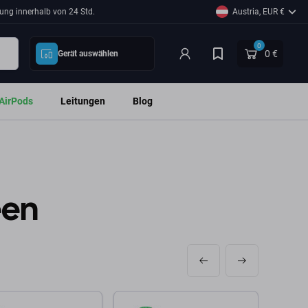
ung innerhalb von 24 Std.
Austria, EUR €
0
0 €
Gerät auswählen
AirPods
Leitungen
Blog
een