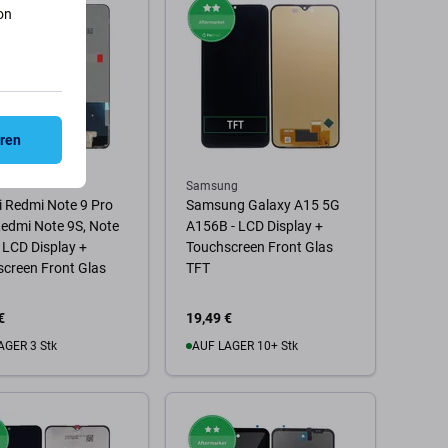
on
eren
Samsung
 Redmi Note 9 Pro
Samsung Galaxy A15 5G
edmi Note 9S, Note
A156B - LCD Display +
- LCD Display +
Touchscreen Front Glas
creen Front Glas
TFT
€
19,49 €
AGER 3 Stk
AUF LAGER 10+ Stk
 Warenkorb
Zum Warenkorb