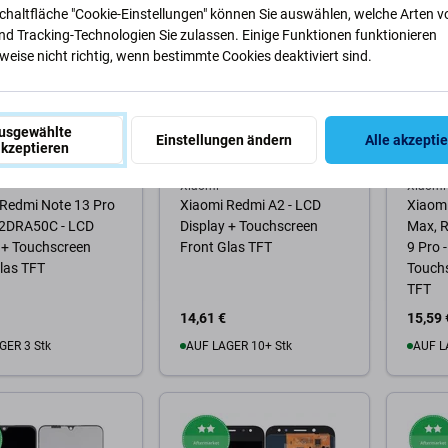
Schaltfläche "Cookie-Einstellungen" können Sie auswählen, welche Arten v
nd Tracking-Technologien Sie zulassen. Einige Funktionen funktionieren
eise nicht richtig, wenn bestimmte Cookies deaktiviert sind.
usgewählte
Einstellungen ändern
Alle akzepti
kzeptieren
Xiaomi
Xiaomi
 Redmi Note 13 Pro
Xiaomi Redmi A2 - LCD
Xiaomi
2DRA50C - LCD
Display + Touchscreen
Max, R
 + Touchscreen
Front Glas TFT
9 Pro 
las TFT
Touchs
TFT
14,61 €
15,59 
GER 3 Stk
AUF LAGER 10+ Stk
AUF L
Warenkorb
Zum Warenkorb
Zum