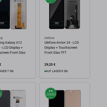
ng
Ulefone
ng Galaxy A12
Ulefone Armor 24 - LCD
- LCD Display +
Display + Touchscreen
creen Front Glas
Front Glas TFT
€
29,25 €
AGER 7 Stk
AUF LAGER 8 Stk
 Warenkorb
Zum Warenkorb