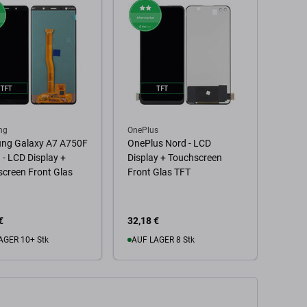
ng
OnePlus
Vivo
ng Galaxy A7 A750F
OnePlus Nord - LCD
Vivo 
 - LCD Display +
Display + Touchscreen
Displ
creen Front Glas
Front Glas TFT
Front
€
32,18 €
16,58
AGER 10+ Stk
AUF LAGER 8 Stk
Zu
 Warenkorb
Zum Warenkorb