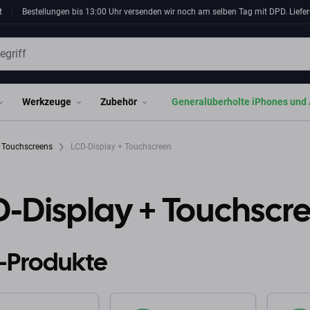
t
Bestellungen bis 13:00 Uhr versenden wir noch am selben Tag mit DPD. Liefer
Werkzeuge
Zubehör
Generalüberholte iPhones und 
d Touchscreens
LCD-Display + Touchscreen
D-Display + Touchscr
-Produkte