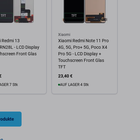
Xiaomi
i Redmi 13
Xiaomi Redmi Note 11 Pro
RN28L - LCD Display
4G, 5G, Pro+ 5G, Poco X4
hscreen Front Glas
Pro 5G - LCD Display +
Touchscreen Front Glas
TFT
€
23,40 €
AGER 7 Stk
AUF LAGER 4 Stk
 Warenkorb
Zum Warenkorb
rodukte