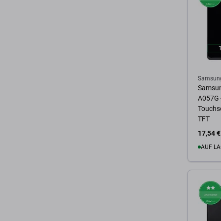
Samsun
Samsun
A057G -
Touchsc
TFT
17,54 €
AUF LA
Zum 