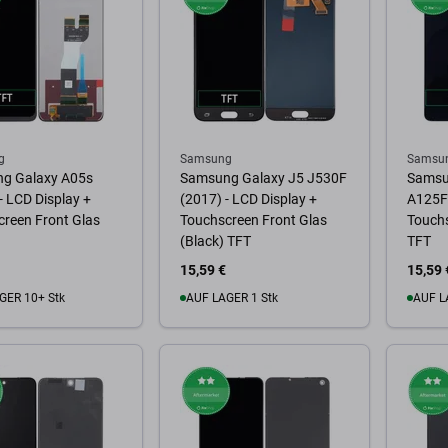
g
Samsung
Samsu
g Galaxy A05s
Samsung Galaxy J5 J530F
Samsu
 LCD Display +
(2017) - LCD Display +
A125F 
reen Front Glas
Touchscreen Front Glas
Touchs
(Black) TFT
TFT
15,59 €
15,59 
GER 10+ Stk
AUF LAGER 1 Stk
AUF L
Warenkorb
Zum Warenkorb
Zum