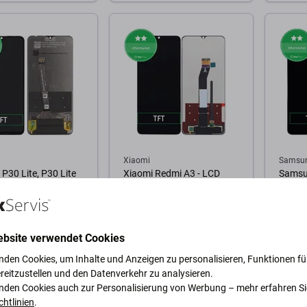
Warenkorb
Zum Warenkorb
Zum
Xiaomi
Samsu
P30 Lite, P30 Lite
Xiaomi Redmi A3 - LCD
Samsu
- LCD Display +
Display + Touchscreen
A135F 
reen Front Glas
Front Glas TFT
Touchs
TFT
17,54 €
15,59 
ebsite verwendet Cookies
GER 1 Stk
AUF LAGER 10+ Stk
AUF L
nden Cookies, um Inhalte und Anzeigen zu personalisieren, Funktionen für
reitzustellen und den Datenverkehr zu analysieren.
nden Cookies auch zur Personalisierung von Werbung – mehr erfahren Si
Warenkorb
Zum Warenkorb
Zum
chtlinien
.