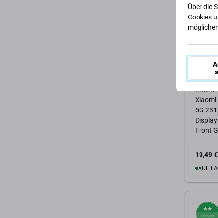
Über die 
Cookies u
möglicherw
A
a
Xiaomi
Xiaomi
5G 231
Display
Front G
19,49 €
AUF LA
Zum 