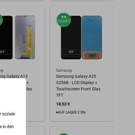
 Warenkorb
Zum Warenkorb
ng
Samsung
ng Galaxy A13
Samsung Galaxy A25
- LCD Display +
A256B - LCD Display +
creen Front Glas
Touchscreen Front Glas
TFT
€
18,52 €
AGER 10+ Stk
AUF LAGER 2 Stk
 soziale
e in den
 Warenkorb
Zum Warenkorb