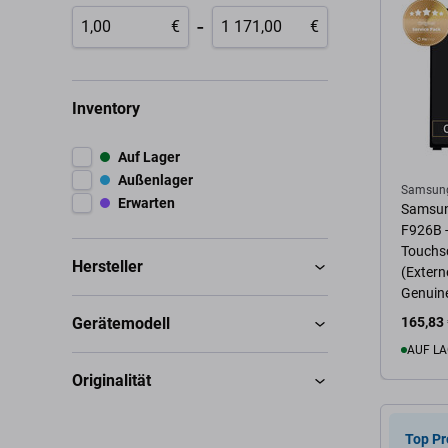
-
€
€
Inventory
Auf Lager
Außenlager
Samsun
Erwarten
Samsun
F926B -
Touchsc
Hersteller
(Exter
Genuine
Gerätemodell
165,83
AUF LA
Originalität
Zum 
Top Pr