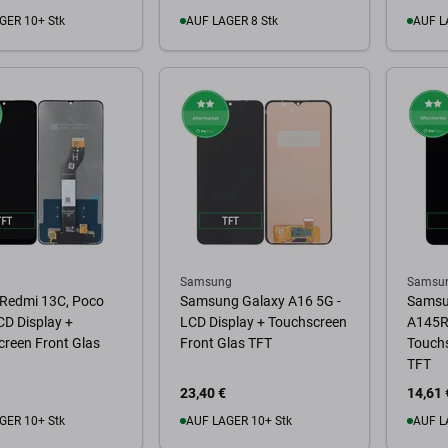
GER 10+ Stk
AUF LAGER 8 Stk
AUF L
Warenkorb
Zum Warenkorb
Zum
Samsung
Samsu
 Redmi 13C, Poco
Samsung Galaxy A16 5G -
Samsu
CD Display +
LCD Display + Touchscreen
A145R 
reen Front Glas
Front Glas TFT
Touchs
TFT
23,40 €
14,61 
GER 10+ Stk
AUF LAGER 10+ Stk
AUF L