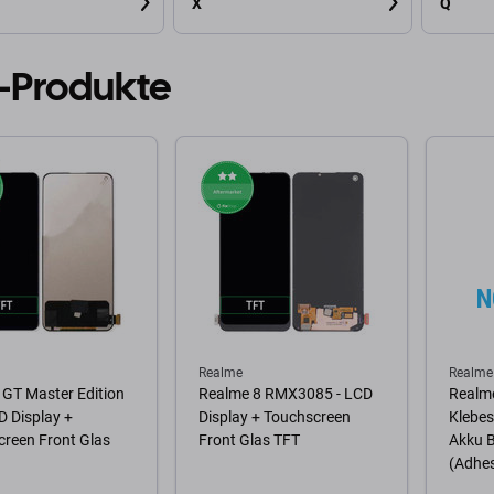
X
Q
-Produkte
Realme
Realme
GT Master Edition
Realme 8 RMX3085 - LCD
Realm
D Display +
Display + Touchscreen
Klebes
reen Front Glas
Front Glas TFT
Akku B
(Adhes