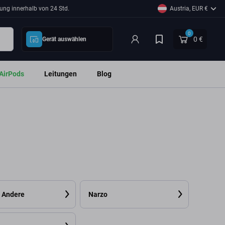
ung innerhalb von 24 Std.
Austria, EUR €
0
0 €
Gerät auswählen
AirPods
Leitungen
Blog
 Andere
Narzo