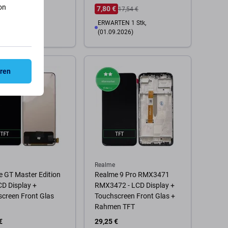
n TFT
on
7,80 €
17,54 €
€
ERWARTEN 1 Stk,
ESTELLUNG
(01.09.2026)
 Warenkorb
eren
Zum Warenkorb
Realme
 GT Master Edition
Realme 9 Pro RMX3471
CD Display +
RMX3472 - LCD Display +
creen Front Glas
Touchscreen Front Glas +
Rahmen TFT
€
29,25 €