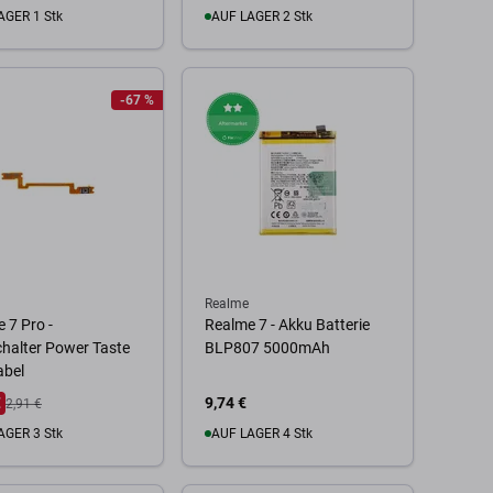
AGER 1 Stk
AUF LAGER 2 Stk
 Warenkorb
Zum Warenkorb
-67 %
Realme
 7 Pro -
Realme 7 - Akku Batterie
halter Power Taste
BLP807 5000mAh
abel
€
9,74 €
2,91 €
AGER 3 Stk
AUF LAGER 4 Stk