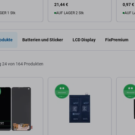
21,44 €
0,97 €
GER 1 Stk
AUF LAGER 2 Stk
AUF L
Warenkorb
Zum Warenkorb
Zum
odukte
Batterien und Sticker
LCD Display
FixPremium
g
24 von 164 Produkten