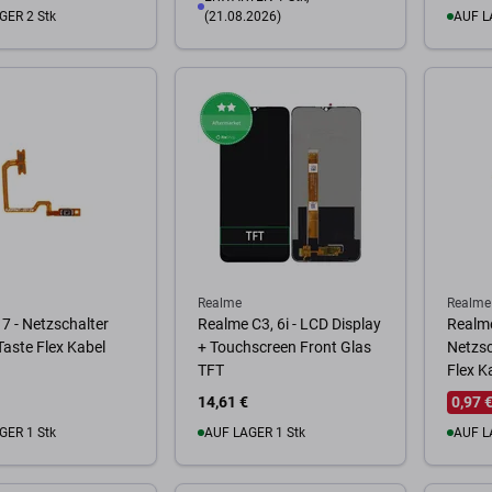
GER 2 Stk
(21.08.2026)
AUF L
Warenkorb
Zum
Zum Warenkorb
Realme
Realme
7 - Netzschalter
Realme C3, 6i - LCD Display
Realme
aste Flex Kabel
+ Touchscreen Front Glas
Netzsc
TFT
Flex K
14,61 €
0,97 
GER 1 Stk
AUF LAGER 1 Stk
AUF L