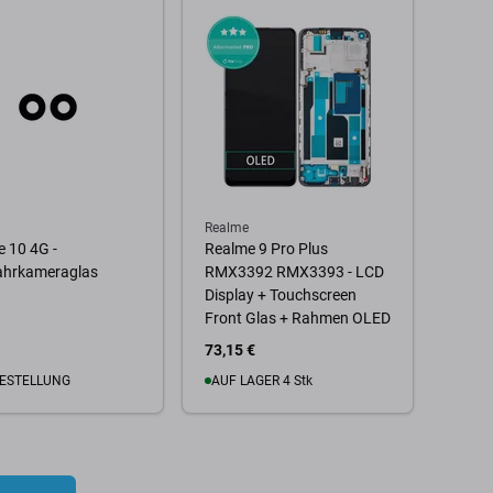
 Warenkorb
Zum Warenkorb
Realme
 10 4G -
Realme 9 Pro Plus
ahrkameraglas
RMX3392 RMX3393 - LCD
Display + Touchscreen
Front Glas + Rahmen OLED
73,15 €
ESTELLUNG
AUF LAGER 4 Stk
 Warenkorb
Zum Warenkorb