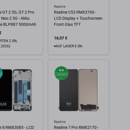
Realme
 GT 2 5G, GT 2 Pro
Realme C53 RMX3760 -
 Neo 2 5G - Akku
LCD Display + Touchscreen
rie BLP887 5000mAh
Front Glas TFT
€
16,57 €
TEN 2 Stk,
.2026)
AUF LAGER 6 Stk
Zum Warenkorb
 Warenkorb
Realme
e 8 RMX3085 - LCD
Realme 7 Pro RMX2170 -