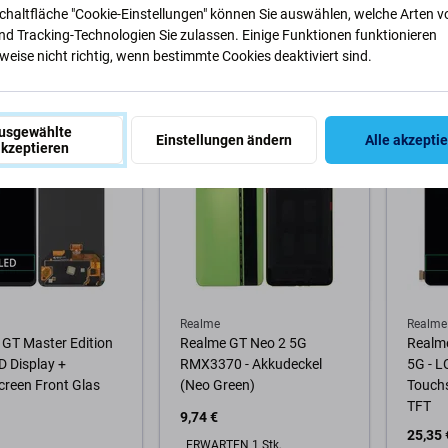
Deckel (Adhesive)
Rahme
Schaltfläche "Cookie-Einstellungen" können Sie auswählen, welche Arten v
nd Tracking-Technologien Sie zulassen. Einige Funktionen funktionieren
2,42 €
22,42 
eise nicht richtig, wenn bestimmte Cookies deaktiviert sind.
GER 2 Stk
NACHESTELLUNG
NACH
Warenkorb
Zum Warenkorb
Zum
usgewählte
Einstellungen ändern
Alle akzepti
kzeptieren
Realme
Realme
GT Master Edition
Realme GT Neo 2 5G
Realme
D Display +
RMX3370 - Akkudeckel
5G - L
reen Front Glas
(Neo Green)
Touchs
TFT
9,74 €
25,35 
ERWARTEN 1 Stk,