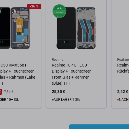
Warenkorb
Zum Warenkorb
Zum
-36 %
Realme
Realme
 C30 RMX3581 -
Realme 10 4G - LCD
Realme
play + Touchscreen
Display + Touchscreen
Rückf
Glas + Rahmen (Lake
Front Glas + Rahmen
FT
(Blue) TFT
€
25,35 €
2,42 €
17,54 €
GER 10+ Stk
AUF LAGER 1 Stk
NACH
Warenkorb
Zum Warenkorb
Zum