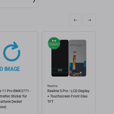
Realme
Realm
e 11 Pro RMX3771 -
Realme 5 Pro - LCD Display
Realm
treifen Sticker für
+ Touchscreen Front Glas
Touch
atterie Deckel
TFT
TFT
ive)