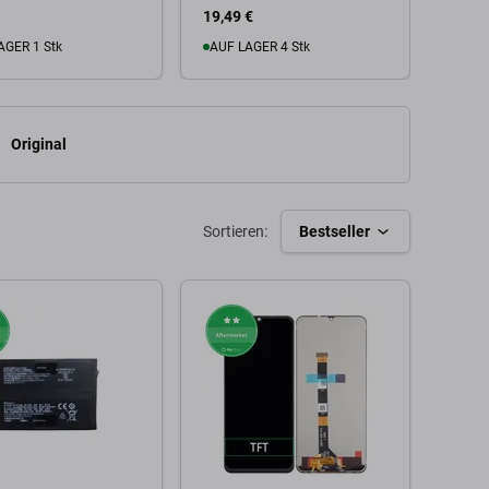
19,49 €
17,55
AGER 1 Stk
AUF LAGER 4 Stk
Zu
 Warenkorb
Zum Warenkorb
Original
Sortieren:
Bestseller