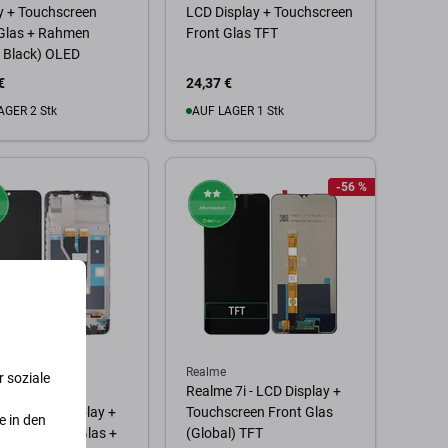
y + Touchscreen
LCD Display + Touchscreen
 Glas + Rahmen
Front Glas TFT
 Black) OLED
€
24,37 €
AGER 2 Stk
AUF LAGER 1 Stk
 Warenkorb
Zum Warenkorb
-56 %
Realme
 soziale
e C11 2021
Realme 7i - LCD Display +
1 - LCD Display +
Touchscreen Front Glas
e in den
creen Front Glas +
(Global) TFT