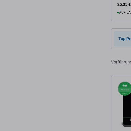
25,35 €
AUF LA
Zum 
Top Pr
Vorführun