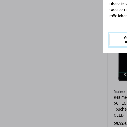
Über die 
Cookies u
23,40 €
möglicherw
AUF LA
Zum 
A
a
Realme
Realme 
5G - LC
Touchsc
OLED
58,52 €