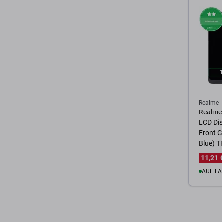
Zum 
Realme
Realme
LCD Dis
Front 
Blue) T
11,21 
AUF LA
Zum 