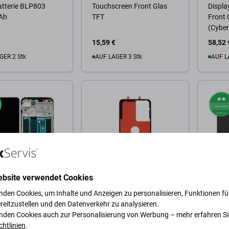
atterie BLP803
Touchscreen Front Glas
Displa
Ah
TFT
Front
(Cyber
15,59 €
58,52 
GER 2 Stk
AUF LAGER 3 Stk
AUF L
Warenkorb
Zum Warenkorb
Zum
ebsite verwendet Cookies
Realme
Realme
nden Cookies, um Inhalte und Anzeigen zu personalisieren, Funktionen für
8 Pro - LCD Display
Realme GT Neo 2 5G
Realm
reitzustellen und den Datenverkehr zu analysieren.
screen Front Glas +
RMX3370 - Klebestreifen
RMX323
nden Cookies auch zur Personalisierung von Werbung – mehr erfahren Si
 (Black) TFT
Sticker für Akku Batterie
Touchs
chtlinien
.