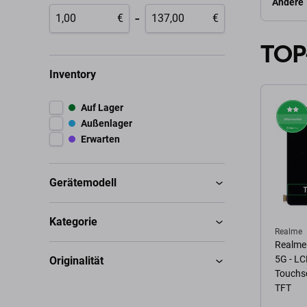
Andere
-
€
€
TOP
Inventory
Auf Lager
Außenlager
Erwarten
Gerätemodell
Kategorie
Realme
Realme 
5G - LC
Originalität
Touchsc
TFT