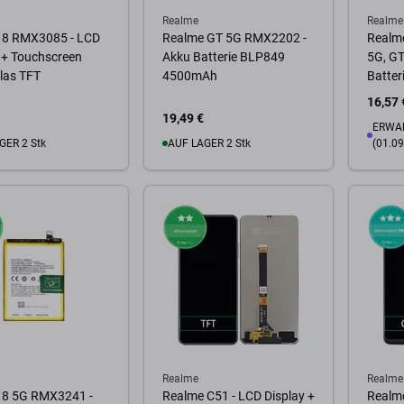
Realme
Realme
 8 RMX3085 - LCD
Realme GT 5G RMX2202 -
Realme
 + Touchscreen
Akku Batterie BLP849
5G, GT
las TFT
4500mAh
Batte
16,57 
19,49 €
ERWAR
GER 2 Stk
AUF LAGER 2 Stk
(01.09
Warenkorb
Zum Warenkorb
Zum
Realme
Realme
 8 5G RMX3241 -
Realme C51 - LCD Display +
Realm