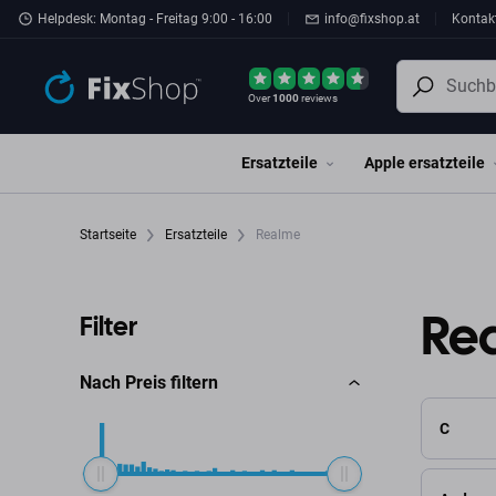
Zum Hauptinhalt springen
Helpdesk: Montag - Freitag 9:00 - 16:00
info@fixshop.at
Kontak
Over
1000
reviews
Ersatzteile
Apple ersatzteile
Startseite
Ersatzteile
Realme
Re
Filter
Nach Preis filtern
C