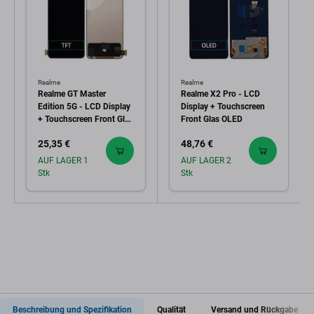
Realme
Realme
Realme GT Master
Realme X2 Pro - LCD
Edition 5G - LCD Display
Display + Touchscreen
+ Touchscreen Front Glas
Front Glas OLED
TFT
25,35 €
48,76 €
AUF LAGER 1
AUF LAGER 2
Stk
Stk
Beschreibung und Spezifikation
Qualität
Versand und Rückgabe