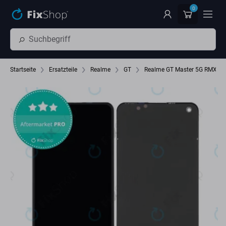
Zum Hauptinhalt springen
0
Startseite
Ersatzteile
Realme
GT
Realme GT Master 5G RMX3