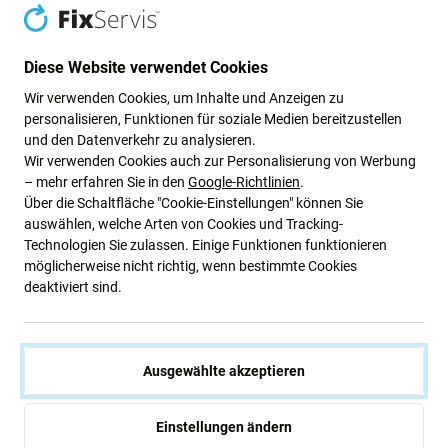
Hersteller des Geräts.
Es gibt Abweichungen in Funktionalität, Qualität
Diese Website verwendet Cookies
oder Aussehen.
Wir verwenden Cookies, um Inhalte und Anzeigen zu
personalisieren, Funktionen für soziale Medien bereitzustellen
Die unten aufgeführten Vor- und Nachteile sind im
und den Datenverkehr zu analysieren.
Vergleich zum Originaldisplay des Herstellers zu sehen.
Wir verwenden Cookies auch zur Personalisierung von Werbung
Vorteile:
– mehr erfahren Sie in den
Google-Richtlinien
.
Über die Schaltfläche "Cookie-Einstellungen" können Sie
Erhaltene Funktion des Fingerabdrucklesers,
auswählen, welche Arten von Cookies und Tracking-
näherungssensor und beleuchtung
Technologien Sie zulassen. Einige Funktionen funktionieren
möglicherweise nicht richtig, wenn bestimmte Cookies
Bessere Betrachtungswinkel als Aftermarket-TFT-
deaktiviert sind.
Displays
Bessere Helligkeit und besserer Kontrast als
Aftermarket-TFT-Display
Ausgewählte akzeptieren
Unterstützt Allways on display
Geringerer Batterieverbrauch im Vergleich zu TFT-
Einstellungen ändern
Displays auf dem Nachrüstmarkt