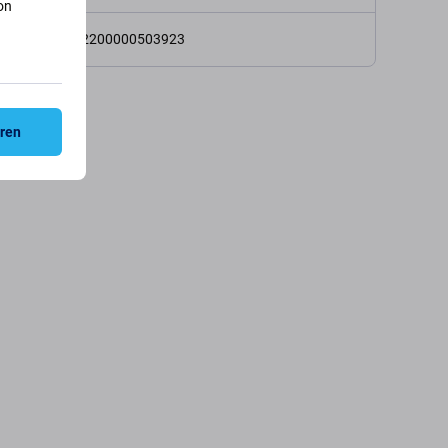
on
2200000503923
eren