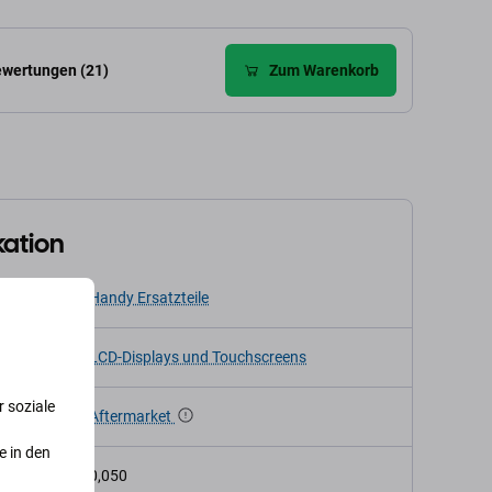
wertungen (21)
Zum Warenkorb
kation
Handy Ersatzteile
LCD-Displays und Touchscreens
 soziale
Aftermarket
e in den
t (kg)
0,050