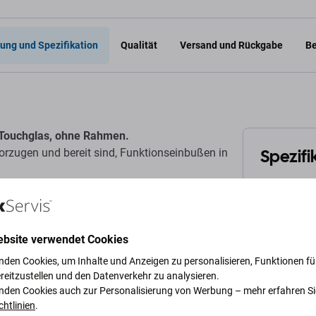
ung und Spezifikation
Qualität
Versand und Rückgabe
Be
t Touchglas, ohne Rahmen.
Spezifi
vorzugen und bereit sind, Funktionseinbußen in
Gerätetyp
iginalen Aftermarket-TFT-Displays sind
ren Kleinteile vorhanden
.
Kategorie
ebsite verwendet Cookies
nden Cookies, um Inhalte und Anzeigen zu personalisieren, Funktionen für
Originalität
reitzustellen und den Datenverkehr zu analysieren.
vom Gerätehersteller.
nden Cookies auch zur Personalisierung von Werbung – mehr erfahren Si
Nettogewich
chtlinien
.
oder Aussehen auf.