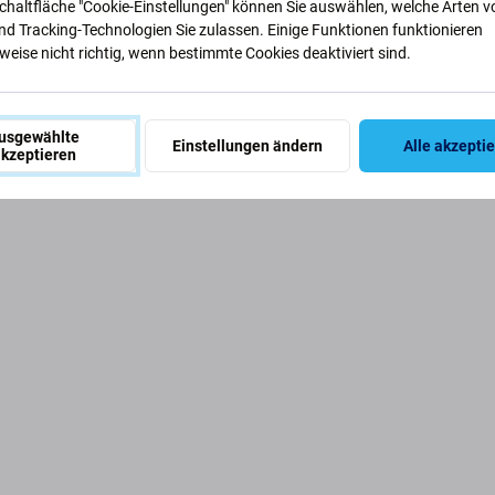
Schaltfläche "Cookie-Einstellungen" können Sie auswählen, welche Arten v
nd Tracking-Technologien Sie zulassen. Einige Funktionen funktionieren
EAN
zum Original-Herstellerdisplay aufgeführt.
eise nicht richtig, wenn bestimmte Cookies deaktiviert sind.
usgewählte
Einstellungen ändern
Alle akzepti
kzeptieren