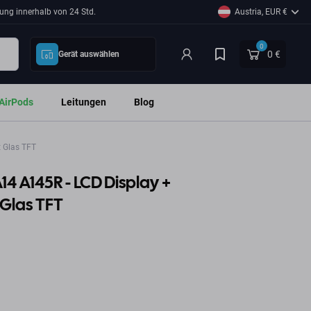
ung innerhalb von 24 Std.
Austria, EUR €
0
0 €
Gerät auswählen
AirPods
Leitungen
Blog
 Glas TFT
4 A145R - LCD Display +
 Glas TFT