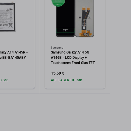
Samsung
Samsu
laxy A14 A145R -
Samsung Galaxy A14 5G
Samsu
rie EB-BA145ABY
A146B - LCD Display +
A146B
Touchscreen Front Glas TFT
Touchs
Rahme
15,59 €
19,49
8 Stk
AUF LAGER 10+ Stk
Auf L
den Warenkorb
In den Warenkorb