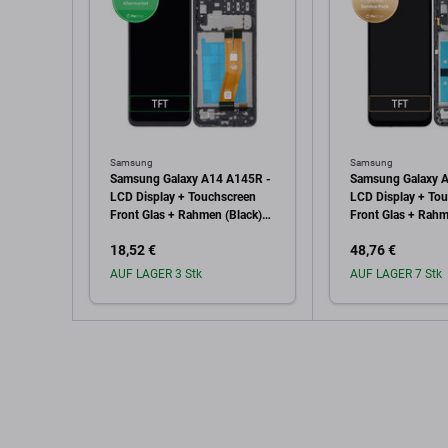
Samsung
Samsung
Samsung Galaxy A14 A145R -
Samsung Galaxy 
LCD Display + Touchscreen
LCD Display + To
Front Glas + Rahmen (Black)
Front Glas + Rahm
TFT
GH81-23541A, G
18,52 €
48,76 €
Genuine Service P
AUF LAGER 3 Stk
AUF LAGER 7 Stk
In den Warenkorb
In den W