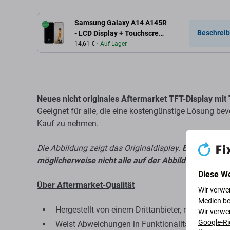
Samsung Galaxy A14 A145R
Beschreib
- LCD Display + Touchscreen
Front Glas TFT
14,61 €
Auf Lager
Neues nicht originales Aftermarket TFT-Display mi
Geeignet für alle, die eine kostengünstige Lösung be
Kauf zu nehmen.
Die Abbildung zeigt das Originaldisplay.
Bei nicht or
möglicherweise nicht alle auf der Abbildung sichtba
Diese W
Über Aftermarket-Qualität
Wir verwe
Medien be
Hergestellt von einem Drittanbieter, nicht direkt 
Wir verwe
Google-Ri
Weist Abweichungen in Funktionalität, Qualität 