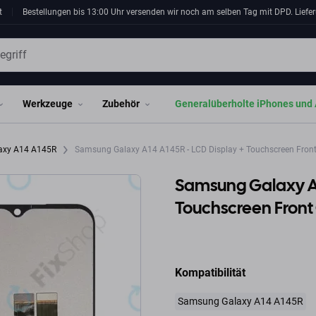
t
Bestellungen bis 13:00 Uhr versenden wir noch am selben Tag mit DPD. Liefer
Werkzeuge
Zubehör
Generalüberholte iPhones und 
axy A14 A145R
Samsung Galaxy A14 A145R - LCD Display + Touchscreen Front
Samsung Galaxy A1
Touchscreen Front
Kompatibilität
Samsung Galaxy A14 A145R