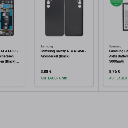
Samsung
Samsung
A14 A145R -
Samsung Galaxy A14 A145R -
Samsung Ga
uchscreen
Akkudeckel (Black)
Akku Batte
en (Black) -
5000mAh
H81-23540A
3,88 €
8,76 €
ack
AUF LAGER 6 Stk
AUF LAGER 
arenkorb
In den Warenkorb
In 