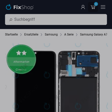
Zum Hauptinhalt springen
0
Startseite
Ersatzteile
Samsung
A Serie
Samsung Galaxy A70 