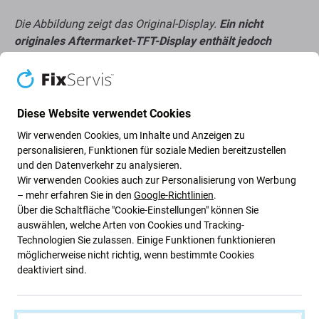
Die Abbildung zeigt das Original-Display.
Ein nicht
originales Aftermarket-TFT-Display enthält jedoch
möglicherweise nicht alle Kleinteile
, die auf der
Abbildung zu sehen sind.
Über Qualität Aftermarket
Diese Website verwendet Cookies
Wir verwenden Cookies, um Inhalte und Anzeigen zu
Hergestellt von einer dritten Partei, nicht direkt vom
personalisieren, Funktionen für soziale Medien bereitzustellen
Hersteller des Geräts.
und den Datenverkehr zu analysieren.
Es gibt Abweichungen in Funktionalität, Qualität
Wir verwenden Cookies auch zur Personalisierung von Werbung
– mehr erfahren Sie in den
Google-Richtlinien
.
oder Aussehen.
Über die Schaltfläche "Cookie-Einstellungen" können Sie
auswählen, welche Arten von Cookies und Tracking-
Die unten aufgeführten Vor- und Nachteile sind im
Technologien Sie zulassen. Einige Funktionen funktionieren
Vergleich zum Originaldisplay des Herstellers zu sehen.
möglicherweise nicht richtig, wenn bestimmte Cookies
Vorteile:
deaktiviert sind.
Niedriger Preis