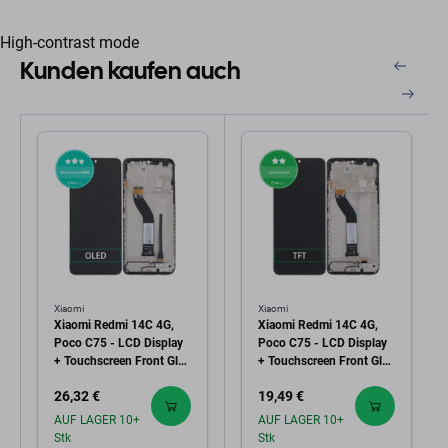
High-contrast mode
Kunden kaufen auch
Xiaomi
Xiaomi
Xiaomi Redmi 14C 4G,
Xiaomi Redmi 14C 4G,
Poco C75 - LCD Display
Poco C75 - LCD Display
+ Touchscreen Front Glas
+ Touchscreen Front Glas
+ Rahmen (Midnight
+ Rahmen (Midnight
26,32 €
19,49 €
Black) OLED
Black) TFT
AUF LAGER 10+
AUF LAGER 10+
Stk
Stk