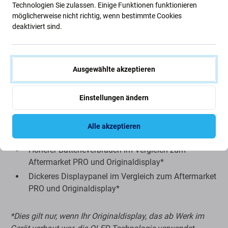
Technologien Sie zulassen. Einige Funktionen funktionieren
Nachteile:
möglicherweise nicht richtig, wenn bestimmte Cookies
deaktiviert sind.
Kleinere Anzeigefläche
Etwas höhere Unterkante
Echtes Schwarz kann nicht angezeigt werden
Ausgewählte akzeptieren
Reduzierte Helligkeit
Niedrigere Auflösung
Einstellungen ändern
Geringere Zuverlässigkeit
Breiterer Rahmen um das Display
Alle akzeptieren
Unterstützt kein „Always on Display“*
Höherer Batterieverbrauch im Vergleich zum
Aftermarket PRO und Originaldisplay*
Dickeres Displaypanel im Vergleich zum Aftermarket
PRO und Originaldisplay*
*Dies gilt nur, wenn Ihr Originaldisplay, das ab Werk im