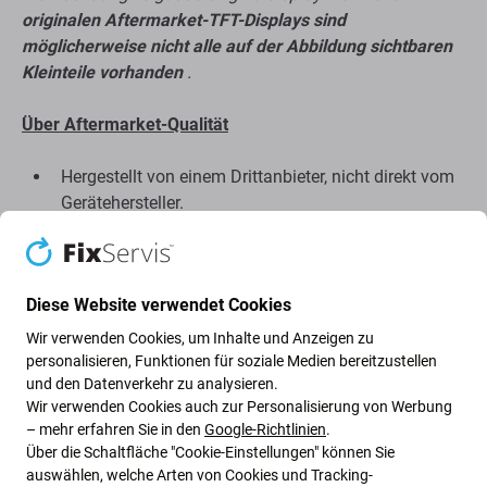
originalen Aftermarket-TFT-Displays sind
möglicherweise nicht alle auf der Abbildung sichtbaren
Kleinteile vorhanden
.
Über Aftermarket-Qualität
Hergestellt von einem Drittanbieter, nicht direkt vom
Gerätehersteller.
Weist Abweichungen in Funktionalität, Qualität oder
Aussehen auf.
Diese Website verwendet Cookies
Nachfolgend sind die Vor- und Nachteile im Vergleich
Wir verwenden Cookies, um Inhalte und Anzeigen zu
zum Original-Herstellerdisplay aufgeführt.
personalisieren, Funktionen für soziale Medien bereitzustellen
Vorteile:
und den Datenverkehr zu analysieren.
Wir verwenden Cookies auch zur Personalisierung von Werbung
Niedriger Preis
– mehr erfahren Sie in den
Google-Richtlinien
.
Mit LCD-Technologie
Über die Schaltfläche "Cookie-Einstellungen" können Sie
auswählen, welche Arten von Cookies und Tracking-