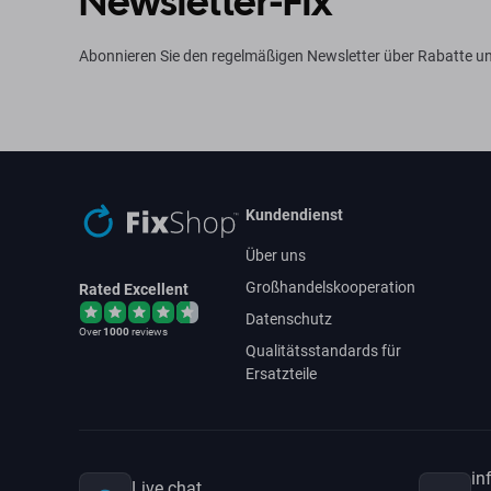
Newsletter-Fix
Abonnieren Sie den regelmäßigen Newsletter über Rabatte un
Kundendienst
Über uns
Großhandelskooperation
Rated Excellent
Datenschutz
Over
1000
reviews
Qualitätsstandards für
Ersatzteile
in
Live chat