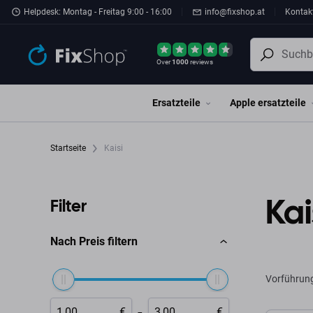
Zum Hauptinhalt springen
Helpdesk: Montag - Freitag 9:00 - 16:00
info@fixshop.at
Kontak
Over
1000
reviews
Ersatzteile
Apple ersatzteile
Startseite
Kaisi
Kai
Filter
Nach Preis filtern
Vorführun
-
€
€