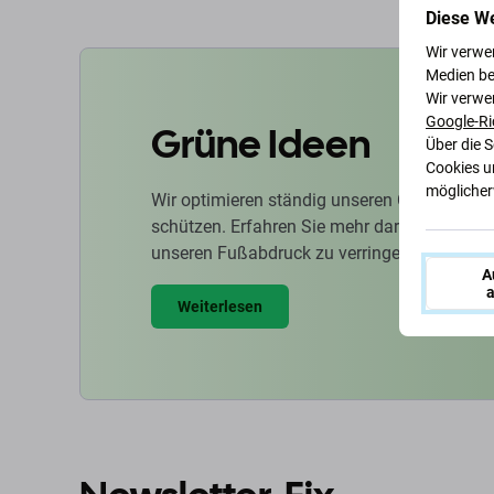
Diese W
Wir verwe
Medien be
Wir verwe
Google-Ri
Grüne Ideen
Über die 
Cookies u
möglicherw
Wir optimieren ständig unseren CO2-Fußabd
schützen. Erfahren Sie mehr darüber, wie w
unseren Fußabdruck zu verringern.
A
a
Weiterlesen