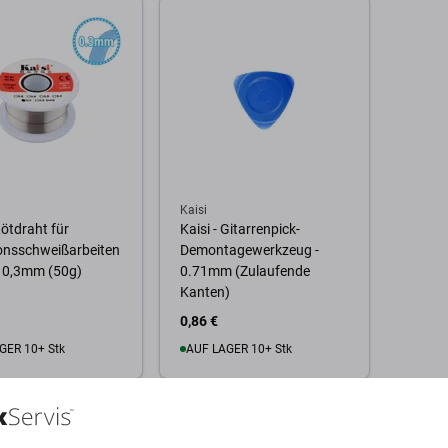
Kaisi
Lötdraht für
Kaisi - Gitarrenpick-
onsschweißarbeiten
Demontagewerkzeug -
- 0,3mm (50g)
0.71mm (Zulaufende
Kanten)
0,86 €
GER 10+ Stk
AUF LAGER 10+ Stk
Warenkorb
Zum Warenkorb