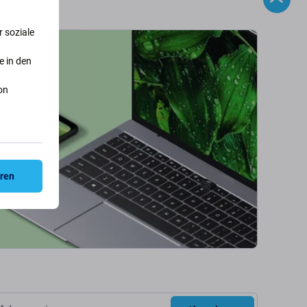
 soziale
e in den
on
eren