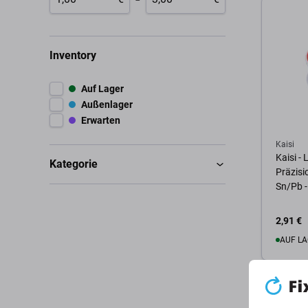
Inventory
Auf Lager
Außenlager
Erwarten
Kaisi
Kaisi - 
Kategorie
Präzisi
Sn/Pb 
2,91 €
AUF LA
Zum 