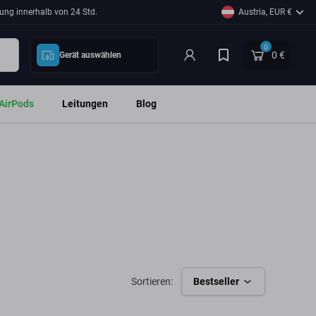
ung innerhalb von 24 Std.
Austria, EUR €
0
0 €
Gerät auswählen
AirPods
Leitungen
Blog
Sortieren:
Bestseller