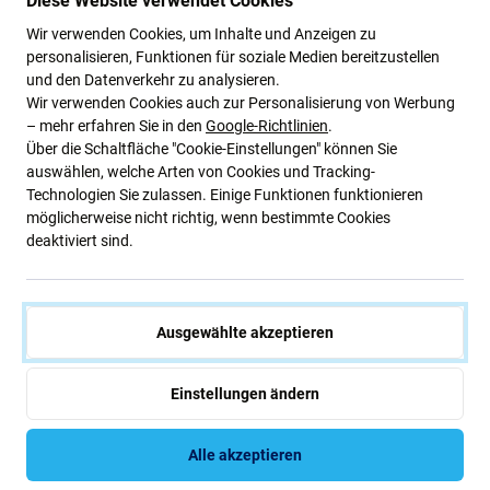
Diese Website verwendet Cookies
Weist Abweichungen in Funktionalität, Qualität oder
Wir verwenden Cookies, um Inhalte und Anzeigen zu
Aussehen auf.
personalisieren, Funktionen für soziale Medien bereitzustellen
und den Datenverkehr zu analysieren.
Wir verwenden Cookies auch zur Personalisierung von Werbung
Nachfolgend sind die Vor- und Nachteile im Vergleich
– mehr erfahren Sie in den
Google-Richtlinien
.
zum Original-Herstellerdisplay aufgeführt.
Über die Schaltfläche "Cookie-Einstellungen" können Sie
Vorteile:
auswählen, welche Arten von Cookies und Tracking-
Technologien Sie zulassen. Einige Funktionen funktionieren
Niedriger Preis
möglicherweise nicht richtig, wenn bestimmte Cookies
Mit LCD-Technologie
deaktiviert sind.
Nachteile:
Ausgewählte akzeptieren
Kleinere Anzeigefläche
Etwas höhere Unterkante
Einstellungen ändern
Echtes Schwarz kann nicht angezeigt werden
Reduzierte Helligkeit
Alle akzeptieren
Niedrigere Auflösung