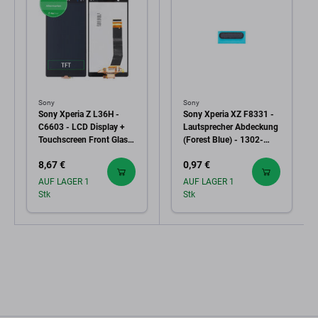
Sony
Sony
Sony Xperia Z L36H -
Sony Xperia XZ F8331 -
C6603 - LCD Display +
Lautsprecher Abdeckung
Touchscreen Front Glas
(Forest Blue) - 1302-
TFT
1956 Genuine Service
8,67 €
0,97 €
Pack
AUF LAGER 1
AUF LAGER 1
Stk
Stk