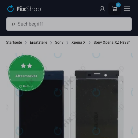
Zum Hauptinhalt springen
0
Startseite
Ersatzteile
Sony
Xperia X
Sony Xperia XZ F8331