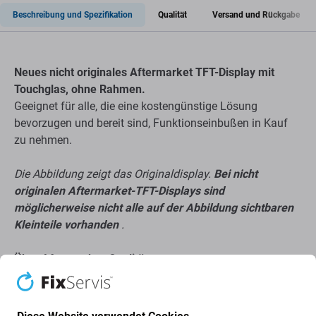
Beschreibung und Spezifikation
Qualität
Versand und Rückgabe
Neues nicht originales Aftermarket TFT-Display mit
Touchglas, ohne Rahmen.
Geeignet für alle, die eine kostengünstige Lösung
bevorzugen und bereit sind, Funktionseinbußen in Kauf
zu nehmen.
Die Abbildung zeigt das Originaldisplay.
Bei nicht
originalen Aftermarket-TFT-Displays sind
möglicherweise nicht alle auf der Abbildung sichtbaren
Kleinteile vorhanden
.
Über Aftermarket-Qualität
Hergestellt von einem Drittanbieter, nicht direkt vom
Gerätehersteller.