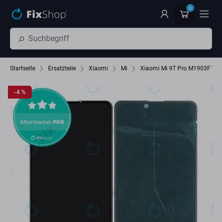
Zum Hauptinhalt springen
0
Startseite
Ersatzteile
Xiaomi
Mi
Xiaomi Mi 9T Pro M1903F11G
-4 %
-4 %