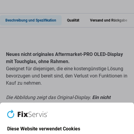
Beschreibung und Spezifikation
Qualität
Versand und Rückgabe
Neues nicht originales Aftermarket-PRO OLED-Display
mit Touchglas, ohne Rahmen.
Geeignet für diejenigen, die eine kostengünstige Lösung
bevorzugen und bereit sind, den Verlust von Funktionen in
Kauf zu nehmen.
Die Abbildung zeigt das Original-Display.
Ein nicht
originales Aftermarket-PRO OLED-Display enthält jedoch
möglicherweise nicht alle Kleinteile
, die auf der
Abbildung zu sehen sind.
Diese Website verwendet Cookies
Über Qualität Aftermarket PRO