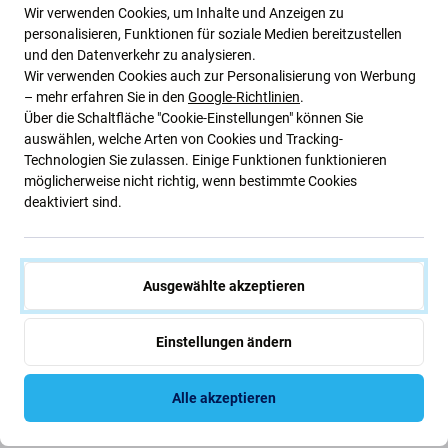
Wir verwenden Cookies, um Inhalte und Anzeigen zu
personalisieren, Funktionen für soziale Medien bereitzustellen
Hergestellt von einer dritten Partei, nicht direkt vom
und den Datenverkehr zu analysieren.
Hersteller des Geräts.
Wir verwenden Cookies auch zur Personalisierung von Werbung
Es gibt Abweichungen in Funktionalität, Qualität
– mehr erfahren Sie in den
Google-Richtlinien
.
Über die Schaltfläche "Cookie-Einstellungen" können Sie
oder Aussehen.
auswählen, welche Arten von Cookies und Tracking-
Technologien Sie zulassen. Einige Funktionen funktionieren
Die unten aufgeführten Vor- und Nachteile sind im
möglicherweise nicht richtig, wenn bestimmte Cookies
Vergleich zum Originaldisplay des Herstellers zu sehen.
deaktiviert sind.
Vorteile:
Erhaltene Funktion des Fingerabdrucklesers,
Ausgewählte akzeptieren
näherungssensor und beleuchtung
Bessere Betrachtungswinkel als Aftermarket-TFT-
Einstellungen ändern
Displays
Bessere Helligkeit und besserer Kontrast als
Alle akzeptieren
Aftermarket-TFT-Display
Unterstützt Allways on display