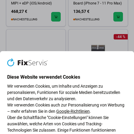
MIPI + eDP (iOS/Android)
Board (iPhone 7 - 11 Pro Max)
468,27 €
136,57 €
NACHESTELLUNG
NACHESTELLUNG
-44 %
Diese Website verwendet Cookies
Wir verwenden Cookies, um Inhalte und Anzeigen zu
JC
JC
personalisieren, Funktionen für soziale Medien bereitzustellen
JC V1SE, V1S Pro, V1S Plus -
JC V1SE, V1S Pro - FPC-
und den Datenverkehr zu analysieren.
Face ID Board für iPhone 13 -
Flexkabel zum Übertragen von
Wir verwenden Cookies auch zur Personalisierung von Werbung
16 Pro Max
True Tone-Daten für iPad Pro
– mehr erfahren Sie in den
Google-Richtlinien
.
12.9" (3. / 4. Generation)
Über die Schaltfläche "Cookie-Einstellungen" können Sie
48,76 €
4,87 €
8,76 €
auswählen, welche Arten von Cookies und Tracking-
AUF LAGER 4 Stk
AUF LAGER 2 Stk
Technologien Sie zulassen. Einige Funktionen funktionieren