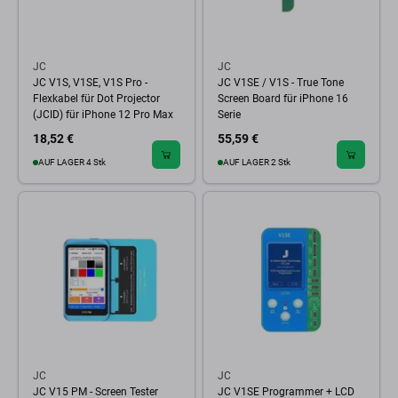
JC
JC
JC V1S, V1SE, V1S Pro -
JC V1SE / V1S - True Tone
Flexkabel für Dot Projector
Screen Board für iPhone 16
(JCID) für iPhone 12 Pro Max
Serie
18,52 €
55,59 €
AUF LAGER 4 Stk
AUF LAGER 2 Stk
JC
JC
JC V15 PM - Screen Tester
JC V1SE Programmer + LCD