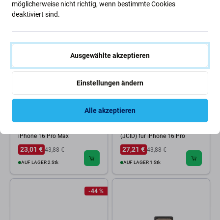
möglicherweise nicht richtig, wenn bestimmte Cookies
deaktiviert sind.
-48 %
-38 %
Ausgewählte akzeptieren
Einstellungen ändern
JC
JC
Alle akzeptieren
JC V1SE, V1S Pro - Flexkabel
JC V1SE, V1S Pro, V1S Plus -
für Dot Projector (JCID) für
Flexkabel für Dot Projector
iPhone 16 Pro Max
(JCID) für iPhone 16 Pro
23,01 €
27,21 €
43,88 €
43,88 €
AUF LAGER 2 Stk
AUF LAGER 1 Stk
-44 %