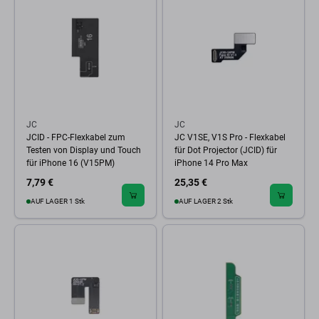
JC
JC
JCID - FPC-Flexkabel zum
JC V1SE, V1S Pro - Flexkabel
Testen von Display und Touch
für Dot Projector (JCID) für
für iPhone 16 (V15PM)
iPhone 14 Pro Max
7,79 €
25,35 €
AUF LAGER 1 Stk
AUF LAGER 2 Stk