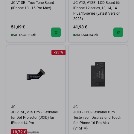
JC V1SE - True Tone Board
JC V1S, V1SE - LCD Board für
(iPhone 13 - 15 Pro Max)
iPhone 12-series, 13, 14, 14
Plus,15-series (Latest Version
2023)
51,69 €
41,93 €
AUF LAGER 1 Stk
AUF LAGER 4 Stk
-29 %
JC
JC
JC V1SE, V1S Pro - Flexkabel
JCID - FPC-Flexkabel zum
für Dot Projector (JCID) für
Testen von Display und Touch
iPhone 14 Pro
für iPhone 16 Pro Max
(V15PM)
18,72 €
26,32 €