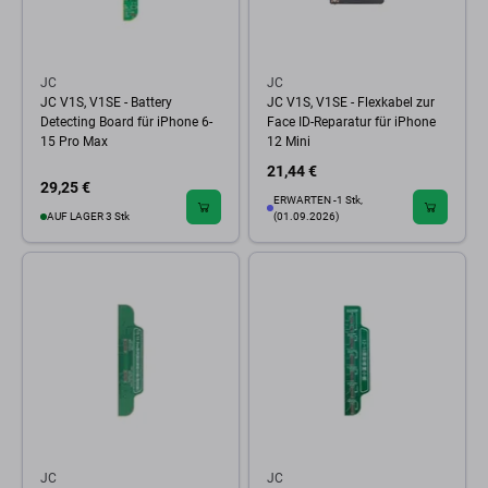
JC
JC
JC V1S, V1SE - Battery
JC V1S, V1SE - Flexkabel zur
Detecting Board für iPhone 6-
Face ID-Reparatur für iPhone
15 Pro Max
12 Mini
21,44 €
29,25 €
ERWARTEN -1 Stk,
AUF LAGER 3 Stk
(01.09.2026)
JC
JC