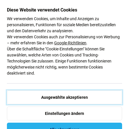
Kunden kaufen auch
Diese Website verwendet Cookies
Wir verwenden Cookies, um Inhalte und Anzeigen zu
personalisieren, Funktionen für soziale Medien bereitzustellen
und den Datenverkehr zu analysieren.
Wir verwenden Cookies auch zur Personalisierung von Werbung
– mehr erfahren Sie in den
Google-Richtlinien
.
Über die Schaltfläche "Cookie-Einstellungen" können Sie
auswählen, welche Arten von Cookies und Tracking-
Technologien Sie zulassen. Einige Funktionen funktionieren
möglicherweise nicht richtig, wenn bestimmte Cookies
deaktiviert sind.
Spigen
Spigen
Spigen - Hülle Ultra
Spigen - Hülle Ultra
Hybrid für Samsung
Hybrid für Samsung
Galaxy S24 Ultra,
Galaxy S24 Ultra, Matte
transparent
Black
Ausgewählte akzeptieren
21,44 €
21,44 €
AUF LAGER 2
Einstellungen ändern
Stk