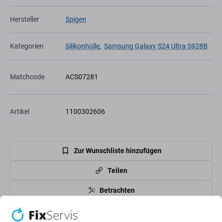
Hersteller
Spigen
Kategorien
Silikonhülle
,
Samsung Galaxy S24 Ultra S928B
Matchcode
ACS07281
Artikel
1100302606
Zur Wunschliste hinzufügen
Teilen
Betrachten
High-contrast mode